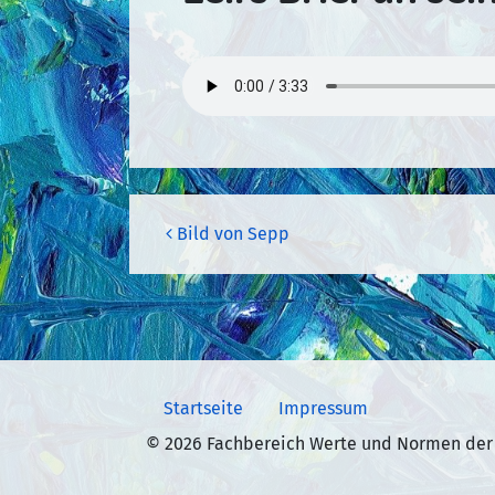
Beitragsnavigation
Bild von Sepp
Startseite
Impressum
© 2026 Fachbereich Werte und Normen der