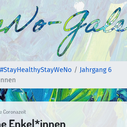
#StayHealthyStayWeNo
Jahrgang 6
*innen
ie Coronazeit
ine Enkel*innen