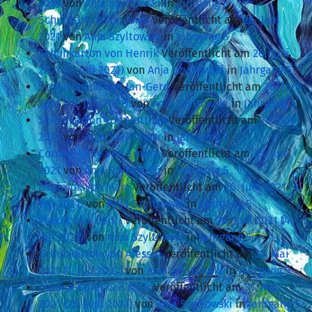
2021
von
Anja Szyltowski
in
Jahrgang 5
Schuhkarton von Änes
Veröffentlicht am
26. Juni
2021
von
Anja Szyltowski
in
Jahrgang 5
Schuhkarton von Henrik
Veröffentlicht am
26. Juni
2021
(6. Juli 2021)
von
Anja Szyltowski
in
Jahrgang 5
Schuhkarton von Jan-Gerd
Veröffentlicht am
26. Juni
2021
(19. Juli 2021)
von
Anja Szyltowski
in
Jahrgang 5
Schuhkarton von Matthes
Veröffentlicht am
26. Juni
2021
von
Anja Szyltowski
in
Jahrgang 5
Corona-Kiste von Emma
Veröffentlicht am
26. Juni
2021
von
Anja Szyltowski
in
Jahrgang 5
Lapbook von Mara
Veröffentlicht am
26. Juni 2021
(4.
Juli 2021)
von
Anja Szyltowski
in
Jahrgang 5
Plakat von Henri
Veröffentlicht am
26. Juni 2021
(4.
Juli 2021)
von
Anja Szyltowski
in
Jahrgang 5
Schuhkarton von Alessio
Veröffentlicht am
31. Mai
2021
(1. Juli 2021)
von
Anja Szyltowski
in
Jahrgang 5
Corona-Spiel von Kalli
Veröffentlicht am
31. Mai
2021
(26. Juni 2021)
von
Anja Szyltowski
in
Jahrgang 5