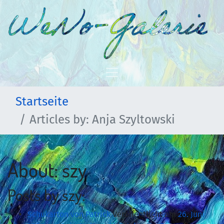
Startseite
Articles by: Anja Szyltowski
About: szy
Posts by szy:
Schukarton von Patrick
Veröffentlicht am
26. Juni