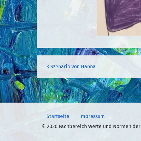
Beitragsnavigation
Szenario von Hanna
Startseite
Impressum
© 2026 Fachbereich Werte und Normen der